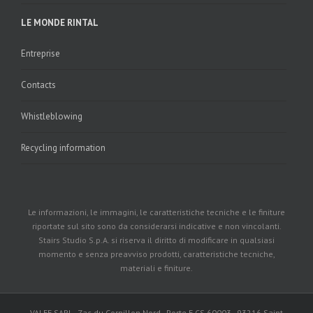
LE MONDE RINTAL
Entreprise
Contacts
Whistleblowing
Recycling information
Le informazioni, le immagini, le caratteristiche tecniche e le finiture
riportate sul sito sono da considerarsi indicative e non vincolanti.
Stairs Studio S.p.A. si riserva il diritto di modificare in qualsiasi
momento e senza preavviso prodotti, caratteristiche tecniche,
materiali e finiture.
VALEF SARL - Zac du Cornillon Nord - Porte E CS 60003 - 93216 Saint